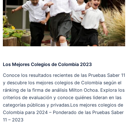
Los Mejores Colegios de Colombia 2023
L
Conoce los resultados recientes de las Pruebas Saber 11
D
y descubre los mejores colegios de Colombia según el
d
ránking de la firma de análisis Milton Ochoa. Explora los
i
criterios de evaluación y conoce quiénes lideran en las
m
categorías públicas y privadas.Los mejores colegios de
e
Colombia para 2024 – Ponderado de las Pruebas Saber
d
11 – 2023
i
¡