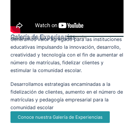
Galería de Experiencias
Llega al corazón de la comunidad escolar
Generamos valor agregado para las instituciones
educativas impulsando la innovación, desarrollo,
creatividad y tecnología con el fin de aumentar el
número de matrículas, fidelizar clientes y
estimular la comunidad escolar.
Desarrollamos estrategias encaminadas a la
fidelización de clientes, aumento en el número de
matrículas y pedagogía empresarial para la
comunidad escolar
Conoce nuestra Galería de Experiencias