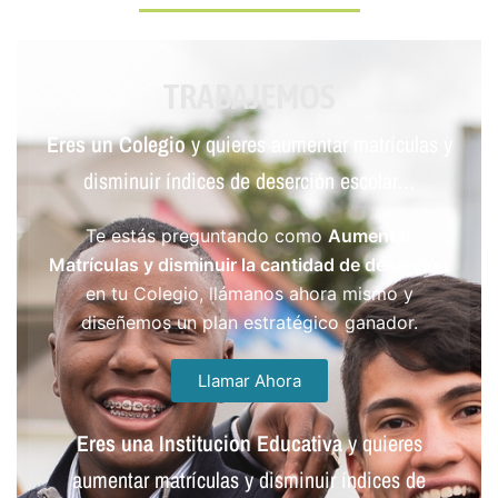
TRABAJEMOS
Eres un Colegio
y quieres aumentar matrículas y
disminuir índices de deserción escolar…
Te estás preguntando como
Aumentar
Matrículas y disminuir la cantidad de deserción
en tu Colegio, llámanos ahora mismo y
diseñemos un plan estratégico ganador.
Llamar Ahora
Eres una Institucion Educativa
y quieres
aumentar matrículas y disminuir índices de