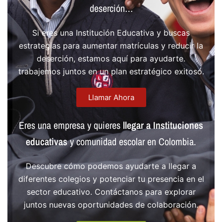
deserción…
Si eres una Institución Educativa y buscas
estrategias para aumentar matrículas y reducir la
deserción, estamos aquí para ayudarte.
trabajemos juntos en un plan estratégico exitoso.
Llamar Ahora
Eres una empresa y quieres
llegar a Instituciones
educativas
y comunidad escolar en Colombia.
Descubre cómo podemos ayudarte a llegar a
diferentes colegios y potenciar tu presencia en el
sector educativo. Contáctanos para explorar
juntos nuevas oportunidades de colaboración.