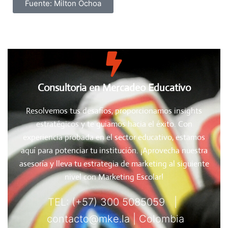
Fuente: Milton Ochoa
Consultoria en Mercadeo Educativo
Resolvemos tus desafíos, proporcionamos insights
estratégicos y te guiamos hacia el éxito. Con
experiencia probada en el sector educativo, estamos
aquí para potenciar tu institución. ¡Aprovecha nuestra
asesoría y lleva tu estrategia de marketing al siguiente
nivel con Marketing Escolar!
TEL: (+57) 300 5085059 |
contacto@mke.la | Colombia