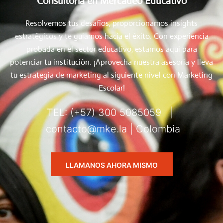
Consultoria en Mercadeo Educativo
Resolvemos tus desafíos, proporcionamos insights
estratégicos y te guiamos hacia el éxito. Con experiencia
probada en el sector educativo, estamos aquí para
potenciar tu institución. ¡Aprovecha nuestra asesoría y lleva
tu estrategia de marketing al siguiente nivel con Marketing
Escolar!
TEL: (+57) 300 5085059 |
contacto@mke.la | Colombia
LLAMANOS AHORA MISMO