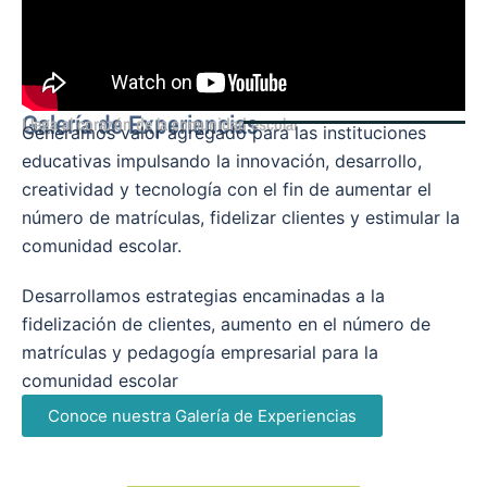
Galería de Experiencias
Llega al corazón de la comunidad escolar
Generamos valor agregado para las instituciones
educativas impulsando la innovación, desarrollo,
creatividad y tecnología con el fin de aumentar el
número de matrículas, fidelizar clientes y estimular la
comunidad escolar.
Desarrollamos estrategias encaminadas a la
fidelización de clientes, aumento en el número de
matrículas y pedagogía empresarial para la
comunidad escolar
Conoce nuestra Galería de Experiencias